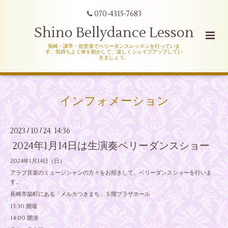
070-4315-7683
Shino Bellydance Lesson
長崎・諌早・佐世保でベリーダンスレッスンを行っていま
す。気持ちよく体を動かして、楽しくシェイプアップしてい
きましょう。
インフォメーション
2023
10
24 14:36
/
/
2024年1月14日は生演奏ベリーダンスショー
2024年1月14日（日）
アラブ音楽のミュージシャンの方々をお招きして、ベリーダンスショーを行いま
す。
長崎市築町にある「メルカつきまち」５階プラザホール
13:30 開場
14:00 開演