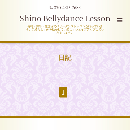
070-4315-7683
Shino Bellydance Lesson
長崎・諌早・佐世保でベリーダンスレッスンを行っていま
す。気持ちよく体を動かして、楽しくシェイプアップしてい
きましょう。
日記
1