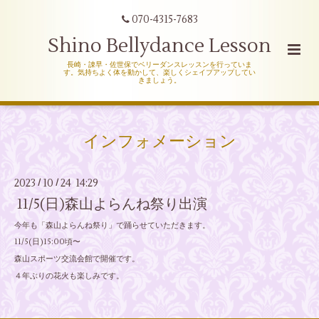
070-4315-7683
Shino Bellydance Lesson
長崎・諌早・佐世保でベリーダンスレッスンを行っていま
す。気持ちよく体を動かして、楽しくシェイプアップしてい
きましょう。
インフォメーション
2023
10
24 14:29
/
/
11/5(日)森山よらんね祭り出演
今年も「森山よらんね祭り」で踊らせていただきます。
11/5(日)15:00頃〜
森山スポーツ交流会館で開催です。
４年ぶりの花火も楽しみです。