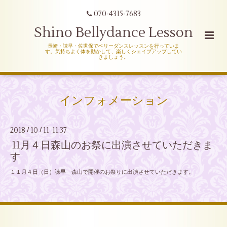
070-4315-7683
Shino Bellydance Lesson
長崎・諌早・佐世保でベリーダンスレッスンを行っていま
す。気持ちよく体を動かして、楽しくシェイプアップしてい
きましょう。
インフォメーション
2018
10
11 11:37
/
/
11月４日森山のお祭に出演させていただきま
す
１１月４日（日）諫早 森山で開催のお祭りに出演させていただきます。