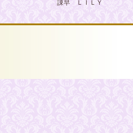
諌早 ＬＩＬＹ